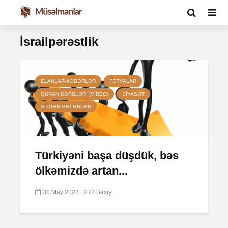
İsrailpərəstlik
ELANLAR-XƏBƏRLƏR
FƏTVALAR
QURAN DƏRSLƏRI (VIDEO)
SIYASƏT
SIZDƏN GƏLƏNLƏR
Türkiyəni başa düşdük, bəs
ölkəmizdə artan...
30 May 2022
272 Baxış