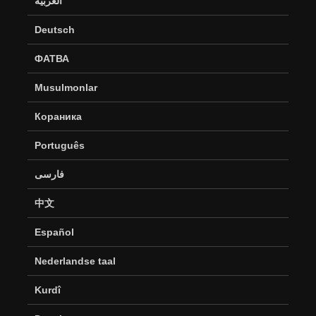
العربية
Deutsch
ФАТВА
Musulmonlar
Кораника
Português
فارسی
中文
Español
Nederlandse taal
Kurdî