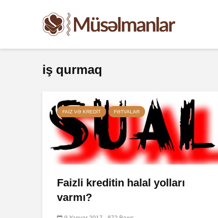
iş qurmaq
FAIZ VƏ KREDIT
FƏTVALAR
Faizli kreditin halal yolları
varmı?
9 Yanvar 2017
872 Baxış