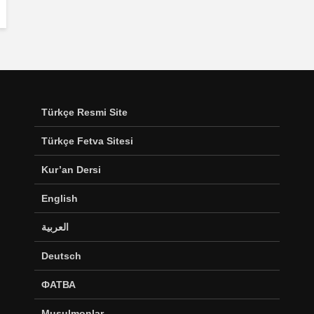
Türkçe Resmi Site
Türkçe Fetva Sitesi
Kur’an Dersi
English
العربية
Deutsch
ФАТВА
Musulmonlar