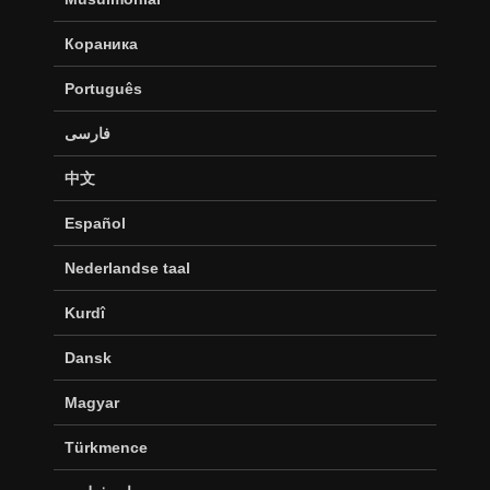
Кораника
Português
فارسی
中文
Español
Nederlandse taal
Kurdî
Dansk
Magyar
Türkmence