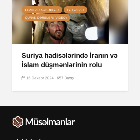
ELANLAR-XƏBƏRLƏR
FƏTVALAR
QURAN DƏRSLƏRI (VIDEO)
Suriya hadisələrində İranın və
İslam düşmənlərinin rolu
16 Dekabr 2024
657 Baxış