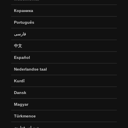
Кораника
Português
فارسی
中文
Español
Nederlandse taal
Kurdî
Dansk
Magyar
Türkmence
دین اور فطرت