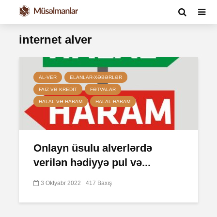
internet alver
AL-VER
ELANLAR-XƏBƏRLƏR
FAIZ VƏ KREDIT
FƏTVALAR
HALAL VƏ HARAM
HALAL-HARAM
Onlayn üsulu alverlərdə
verilən hədiyyə pul və...
3 Oktyabr 2022
417 Baxış