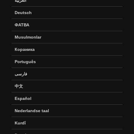
العربية
Deutsch
ФАТВА
Musulmonlar
Кораника
Português
فارسی
中文
Español
Nederlandse taal
Kurdî