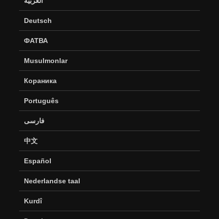
العربية
Deutsch
ФАТВА
Musulmonlar
Кораника
Português
فارسی
中文
Español
Nederlandse taal
Kurdî