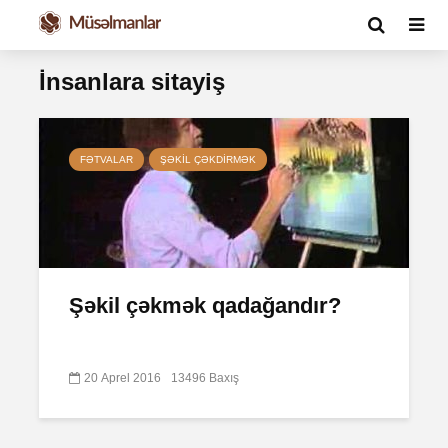
İnsanlara sitayiş
FƏTVALAR
ŞƏKIL ÇƏKDIRMƏK
Şəkil çəkmək qadağandır?
20 Aprel 2016
13496 Baxış