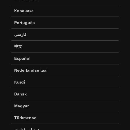
Кораника
Português
فارسی
中文
Español
Nederlandse taal
Kurdî
Dansk
Magyar
Türkmence
دین اور فطرت