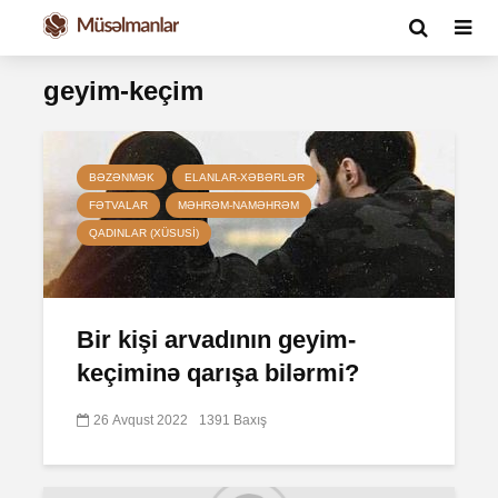
geyim-keçim
BƏZƏNMƏK
ELANLAR-XƏBƏRLƏR
FƏTVALAR
MƏHRƏM-NAMƏHRƏM
QADINLAR (XÜSUSI)
Bir kişi arvadının geyim-
keçiminə qarışa bilərmi?
26 Avqust 2022
1391 Baxış