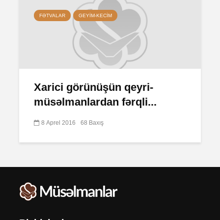
FƏTVALAR
GEYIM-KECIM
Xarici görünüşün qeyri-
müsəlmanlardan fərqli...
8 Aprel 2016
68 Baxış