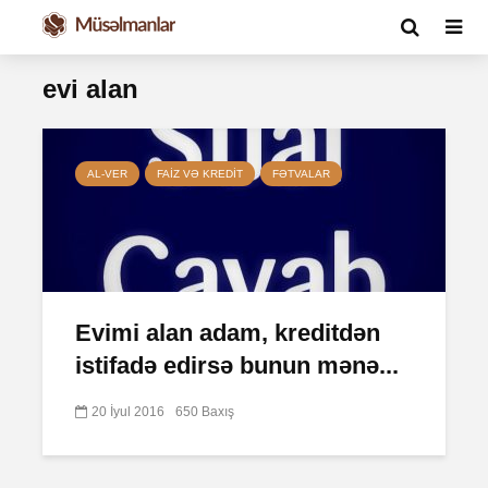
evi alan
AL-VER
FAIZ VƏ KREDIT
FƏTVALAR
Evimi alan adam, kreditdən
istifadə edirsə bunun mənə...
20 İyul 2016
650 Baxış