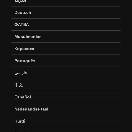
العربية
Deutsch
ФАТВА
Musulmonlar
Кораника
Português
فارسی
中文
Español
Nederlandse taal
Kurdî