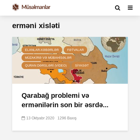
erməni xisləti
ELANLAR-XƏBƏRLƏR
FƏTVALAR
MÜZAKIRƏ VƏ MÜBAHISƏLƏR
QURAN DƏRSLƏRI (VIDEO)
SIYASƏT
Qarabağ problemi və
ermənilərin son bir əsrdə...
13 Oktyabr 2020
1296 Baxış