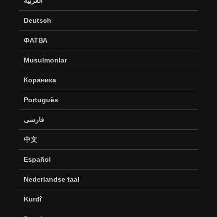
العربية
Deutsch
ФАТВА
Musulmonlar
Кораника
Português
فارسی
中文
Español
Nederlandse taal
Kurdî