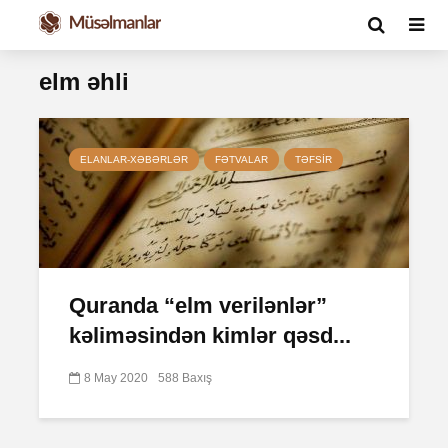
elm əhli
ELANLAR-XƏBƏRLƏR
FƏTVALAR
TƏFSIR
Quranda “elm verilənlər”
kəliməsindən kimlər qəsd...
8 May 2020
588 Baxış