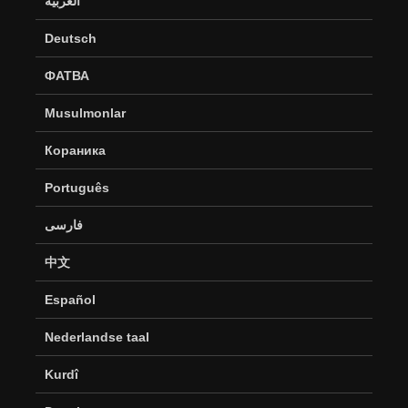
العربية
Deutsch
ФАТВА
Musulmonlar
Кораника
Português
فارسی
中文
Español
Nederlandse taal
Kurdî