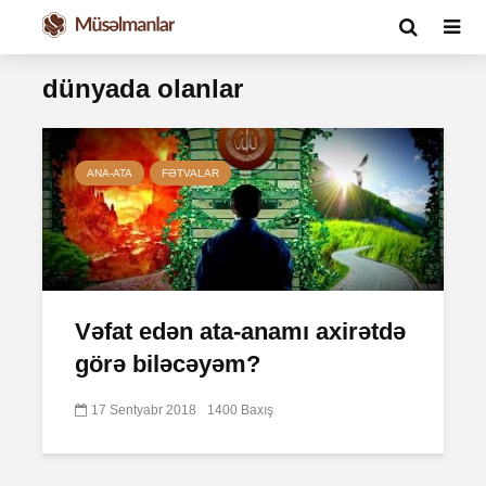
dünyada olanlar
ANA-ATA
FƏTVALAR
Vəfat edən ata-anamı axirətdə
görə biləcəyəm?
17 Sentyabr 2018
1400 Baxış