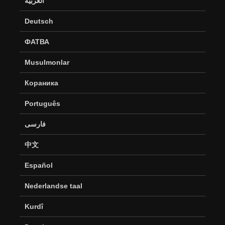
العربية
Deutsch
ФАТВА
Musulmonlar
Кораника
Português
فارسی
中文
Español
Nederlandse taal
Kurdî