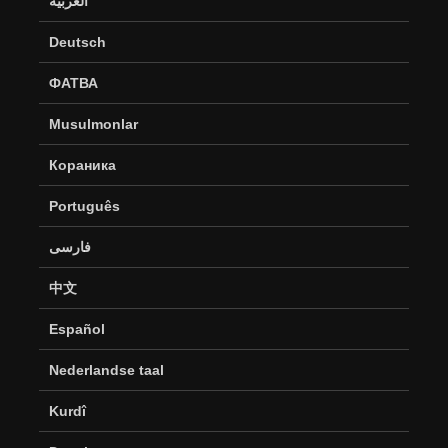
العربية
Deutsch
ФАТВА
Musulmonlar
Кораника
Português
فارسی
中文
Español
Nederlandse taal
Kurdî