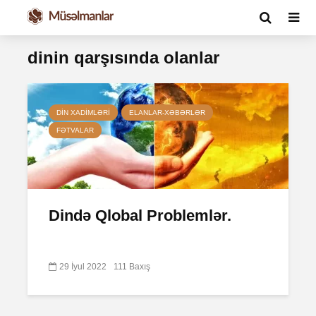
dinin qarşısında olanlar
DIN XADIMLƏRI
ELANLAR-XƏBƏRLƏR
FƏTVALAR
Dində Qlobal Problemlər.
29 İyul 2022
111 Baxış