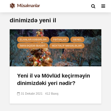
dinimizdə yeni il
ELANLAR-XƏBƏRLƏR
FƏTVALAR
GENEL
İMAN-ƏQIDƏ-IBADƏT
MÜXTƏLIF MƏSƏLƏLƏR
Yeni il və Mövlüd keçirməyin
dinimizdəki yeri nədir?
31 Dekabr 2021
412 Baxış