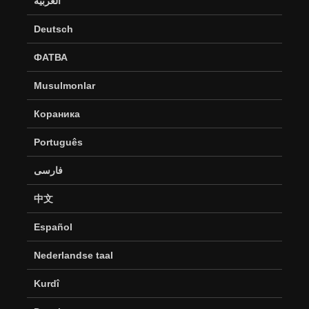
العربية
Deutsch
ФАТВА
Musulmonlar
Кораника
Português
فارسی
中文
Español
Nederlandse taal
Kurdî