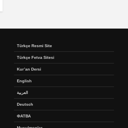
Türkçe Resmi Site
Türkçe Fetva Sitesi
Kur’an Dersi
English
العربية
Deutsch
ФАТВА
Musulmonlar