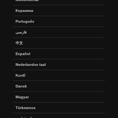
Кораника
Português
فارسی
中文
Español
Nederlandse taal
Kurdî
Dansk
Magyar
Türkmence