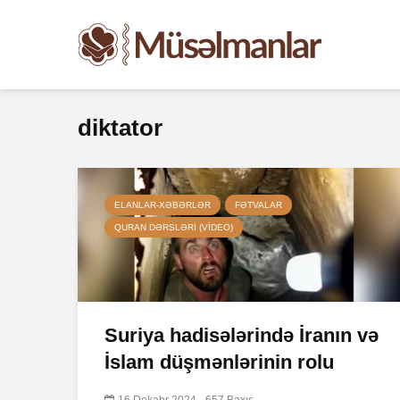
diktator
ELANLAR-XƏBƏRLƏR
FƏTVALAR
QURAN DƏRSLƏRI (VIDEO)
Suriya hadisələrində İranın və
İslam düşmənlərinin rolu
16 Dekabr 2024
657 Baxış