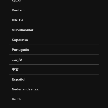
العربية
Deutsch
ФАТВА
Musulmonlar
Кораника
Português
فارسی
中文
Español
Nederlandse taal
Kurdî