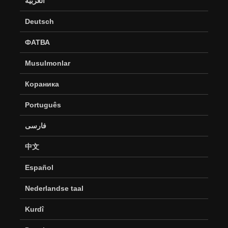
العربية
Deutsch
ФАТВА
Musulmonlar
Кораника
Português
فارسی
中文
Español
Nederlandse taal
Kurdî