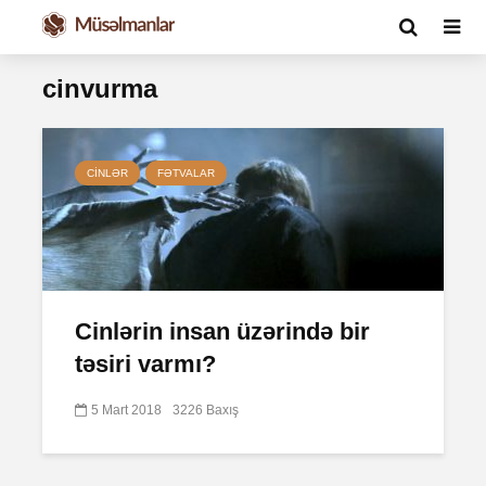
cinvurma
CINLƏR
FƏTVALAR
Cinlərin insan üzərində bir
təsiri varmı?
5 Mart 2018
3226 Baxış