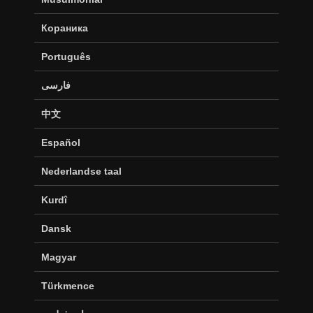
Кораника
Português
فارسی
中文
Español
Nederlandse taal
Kurdî
Dansk
Magyar
Türkmence