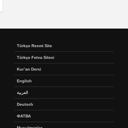
Türkçe Resmi Site
Türkçe Fetva Sitesi
Kur’an Dersi
English
العربية
Deutsch
ФАТВА
Musulmonlar