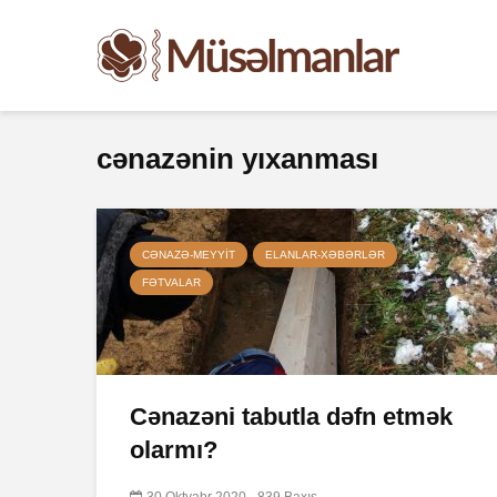
cənazənin yıxanması
CƏNAZƏ-MEYYIT
ELANLAR-XƏBƏRLƏR
FƏTVALAR
Cənazəni tabutla dəfn etmək
olarmı?
30 Oktyabr 2020
839 Baxış