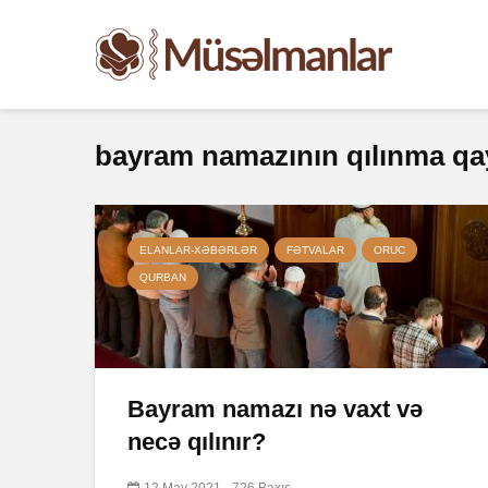
bayram namazının qılınma qa
ELANLAR-XƏBƏRLƏR
FƏTVALAR
ORUC
QURBAN
Bayram namazı nə vaxt və
necə qılınır?
12 May 2021
726 Baxış