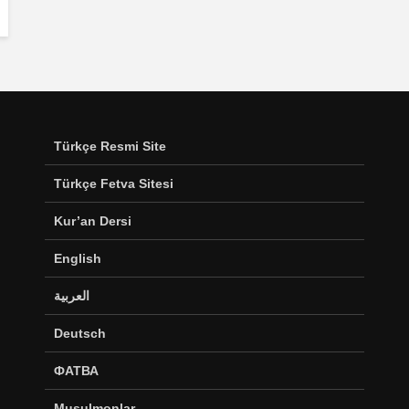
Türkçe Resmi Site
Türkçe Fetva Sitesi
Kur’an Dersi
English
العربية
Deutsch
ФАТВА
Musulmonlar