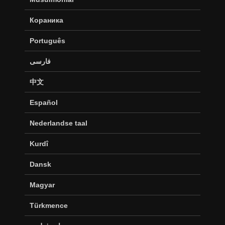
Кораника
Português
فارسی
中文
Español
Nederlandse taal
Kurdî
Dansk
Magyar
Türkmence