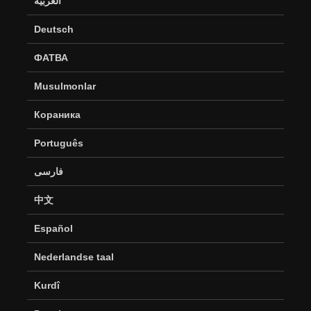
العربية
Deutsch
ФАТВА
Musulmonlar
Кораника
Português
فارسی
中文
Español
Nederlandse taal
Kurdî