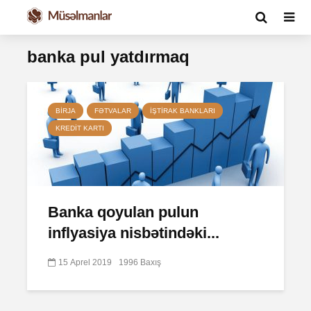
banka pul yatdırmaq
BIRJA
FƏTVALAR
İŞTIRAK BANKLARI
KREDIT KARTI
Banka qoyulan pulun
inflyasiya nisbətindəki...
15 Aprel 2019
1996 Baxış