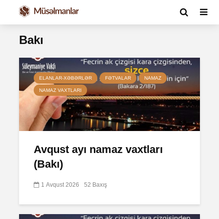
Bakı
ELANLAR-XƏBƏRLƏR
FƏTVALAR
NAMAZ
NAMAZ VAXTLARI
Avqust ayı namaz vaxtları
(Bakı)
1 Avqust 2026
52 Baxış