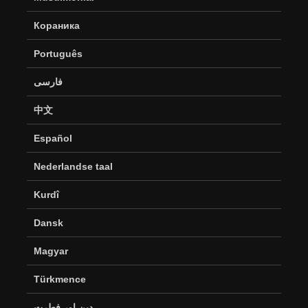
Кораника
Português
فارسی
中文
Español
Nederlandse taal
Kurdî
Dansk
Magyar
Türkmence
دین اور فطرت