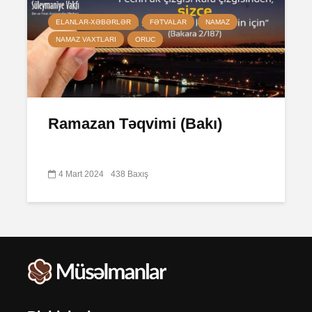
ELANLAR-XƏBƏRLƏR
FƏTVALAR
NAMAZ
NAMAZ VAXTLARI
ORUC
Ramazan Təqvimi (Bakı)
4 Mart 2024
438 Baxış