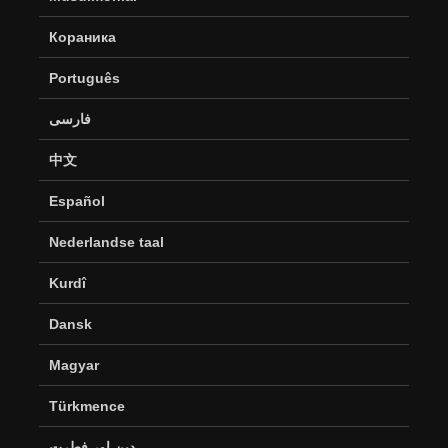
Кораника
Português
فارسی
中文
Español
Nederlandse taal
Kurdî
Dansk
Magyar
Türkmence
دین اور فطرت