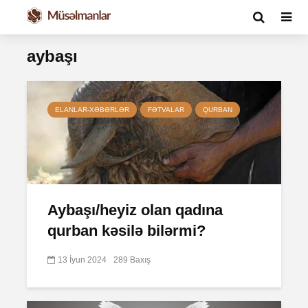
aybaşı
ELANLAR-XƏBƏRLƏR
FƏTVALAR
QURBAN
Aybaşı/heyiz olan qadına
qurban kəsilə bilərmi?
13 İyun 2024
289 Baxış