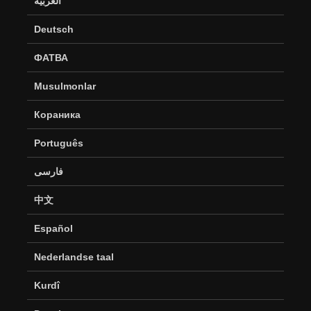
العربية
Deutsch
ФАТВА
Musulmonlar
Кораника
Português
فارسی
中文
Español
Nederlandse taal
Kurdî