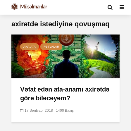
axirətdə istədiyinə qovuşmaq
ANA-ATA
FƏTVALAR
Vəfat edən ata-anamı axirətdə
görə biləcəyəm?
17 Sentyabr 2018
1400 Baxış