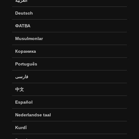
العربية
Deutsch
ФАТВА
Musulmonlar
Кораника
Português
فارسی
中文
Español
Nederlandse taal
Kurdî