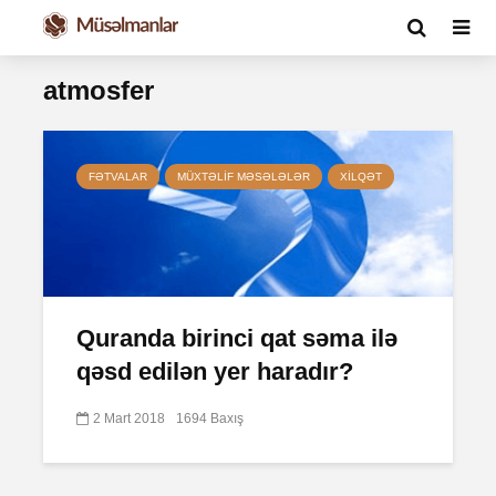
atmosfer
FƏTVALAR
MÜXTƏLIF MƏSƏLƏLƏR
XILQƏT
Quranda birinci qat səma ilə
qəsd edilən yer haradır?
2 Mart 2018
1694 Baxış