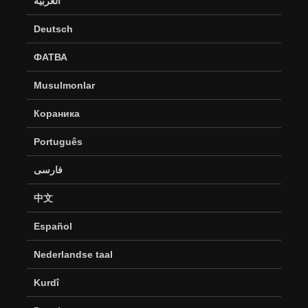
العربية
Deutsch
ФАТВА
Musulmonlar
Кораника
Português
فارسی
中文
Español
Nederlandse taal
Kurdî