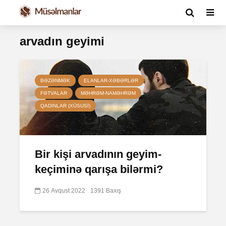
arvadın geyimi
BƏZƏNMƏK
ELANLAR-XƏBƏRLƏR
FƏTVALAR
MƏHRƏM-NAMƏHRƏM
QADINLAR (XÜSUSI)
Bir kişi arvadının geyim-
keçiminə qarışa bilərmi?
26 Avqust 2022
1391 Baxış