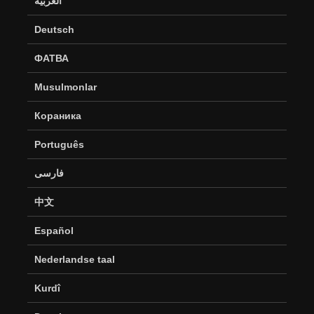
العربية
Deutsch
ФАТВА
Musulmonlar
Кораника
Português
فارسی
中文
Español
Nederlandse taal
Kurdî