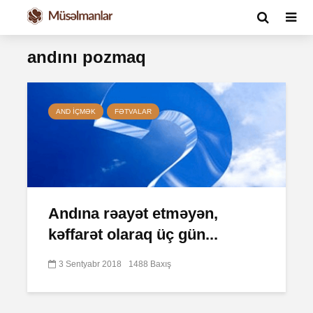
andını pozmaq
AND IÇMƏK
FƏTVALAR
Andına rəayət etməyən,
kəffarət olaraq üç gün...
3 Sentyabr 2018
1488 Baxış