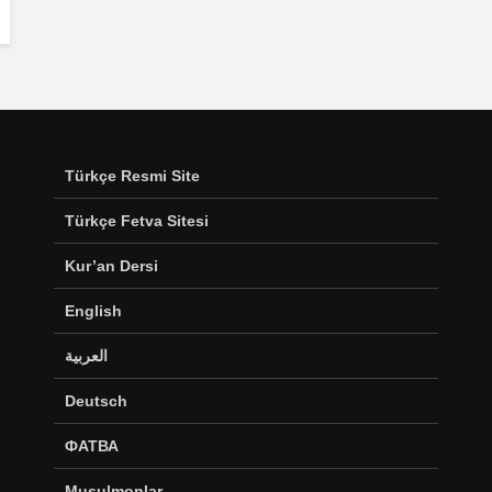
Türkçe Resmi Site
Türkçe Fetva Sitesi
Kur’an Dersi
English
العربية
Deutsch
ФАТВА
Musulmonlar