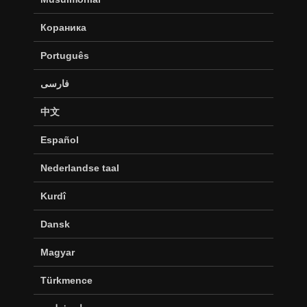
Кораника
Português
فارسی
中文
Español
Nederlandse taal
Kurdî
Dansk
Magyar
Türkmence