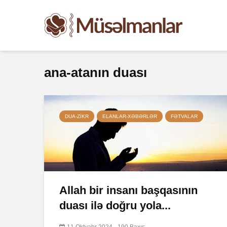
ana-atanın duası
DUA-ZIKR
ELANLAR-XƏBƏRLƏR
FƏTVALAR
Allah bir insanı başqasının
duası ilə doğru yola...
11 Oktyabr 2024
190 Baxış