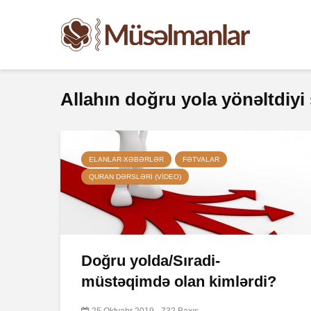
Allahın doğru yola yönəltdiyi
ELANLAR-XƏBƏRLƏR
FƏTVALAR
QURAN DƏRSLƏRI (VIDEO)
Doğru yolda/Sıradi-
müstəqimdə olan kimlərdi?
25 Oktyabr 2019
732 Baxış