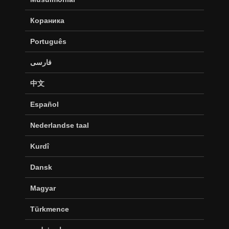
Кораника
Português
فارسی
中文
Español
Nederlandse taal
Kurdî
Dansk
Magyar
Türkmence