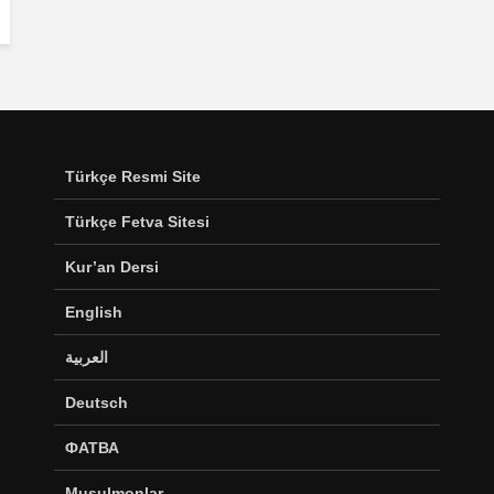
Türkçe Resmi Site
Türkçe Fetva Sitesi
Kur’an Dersi
English
العربية
Deutsch
ФАТВА
Musulmonlar