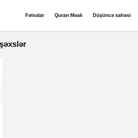
Fətvalar
Quran Məalı
Düşüncə sahəsi
 şəxslər