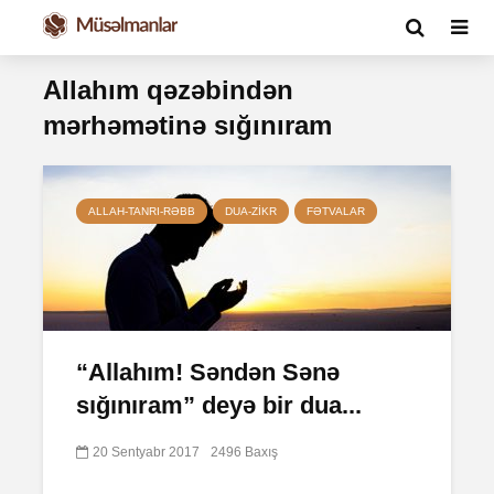
Allahım qəzəbindən
mərhəmətinə sığınıram
ALLAH-TANRI-RƏBB
DUA-ZIKR
FƏTVALAR
“Allahım! Səndən Sənə
sığınıram” deyə bir dua...
20 Sentyabr 2017
2496 Baxış