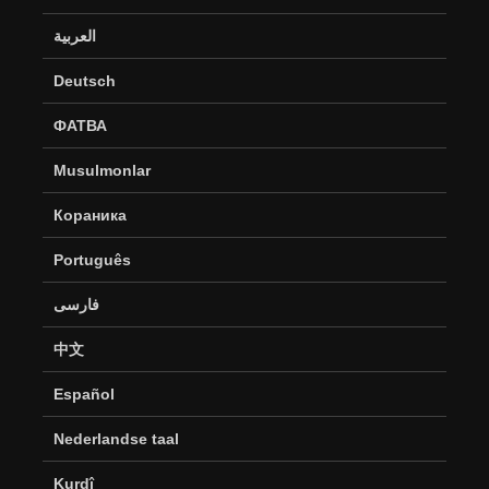
العربية
Deutsch
ФАТВА
Musulmonlar
Кораника
Português
فارسی
中文
Español
Nederlandse taal
Kurdî