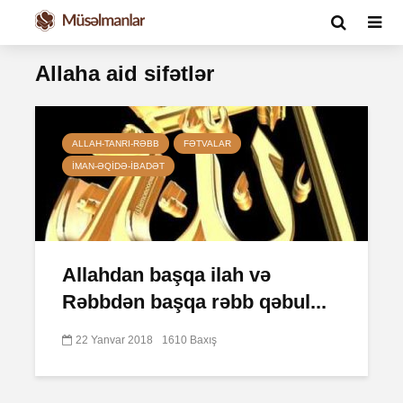
Allaha aid sifətlər
ALLAH-TANRI-RƏBB
FƏTVALAR
İMAN-ƏQIDƏ-IBADƏT
Allahdan başqa ilah və
Rəbbdən başqa rəbb qəbul...
22 Yanvar 2018
1610 Baxış