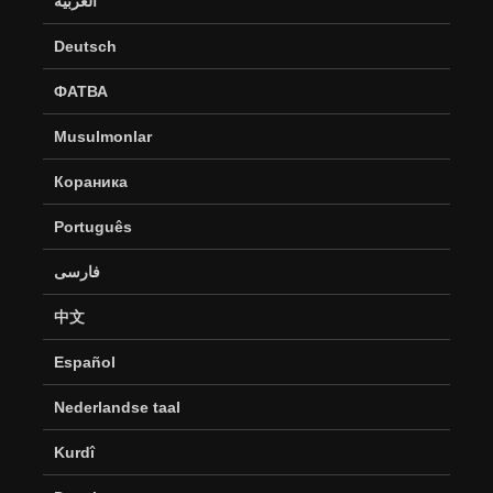
العربية
Deutsch
ФАТВА
Musulmonlar
Кораника
Português
فارسی
中文
Español
Nederlandse taal
Kurdî