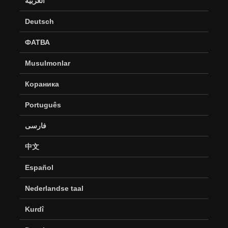
العربية
Deutsch
ФАТВА
Musulmonlar
Кораника
Português
فارسی
中文
Español
Nederlandse taal
Kurdî