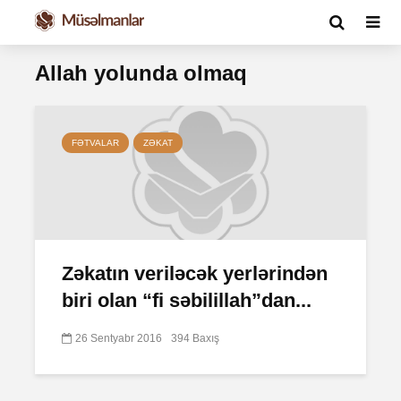
Allah yolunda olmaq
FƏTVALAR
ZƏKAT
Zəkatın veriləcək yerlərindən
biri olan “fi səbilillah”dan...
26 Sentyabr 2016
394 Baxış