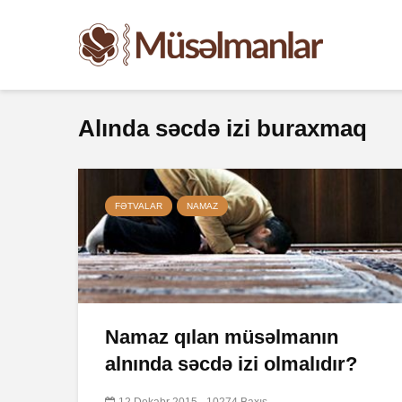
Alında səcdə izi buraxmaq
FƏTVALAR
NAMAZ
Namaz qılan müsəlmanın
alnında səcdə izi olmalıdır?
12 Dekabr 2015
10274 Baxış