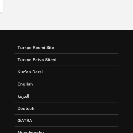
Türkçe Resmi Site
Türkçe Fetva Sitesi
Kur’an Dersi
English
العربية
Deutsch
ФАТВА
Musulmonlar