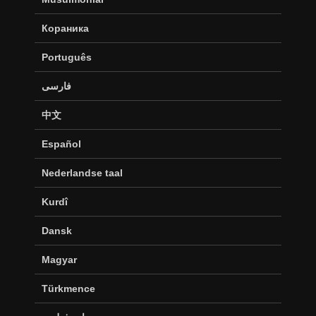
Кораника
Português
فارسی
中文
Español
Nederlandse taal
Kurdî
Dansk
Magyar
Türkmence