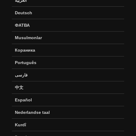
العربية
Deutsch
ФАТВА
Musulmonlar
Кораника
Português
فارسی
中文
Español
Nederlandse taal
Kurdî