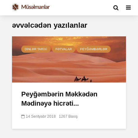
əvvəlcədən yazılanlar
DINLƏR TARIXI
FƏTVALAR
PEYĞƏMBƏRLƏR
Peyğəmbərin Məkkədən
Mədinəyə hicrəti...
14 Sentyabr 2018
1267 Baxış