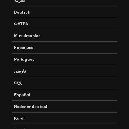
العربية
Deutsch
ФАТВА
Musulmonlar
Кораника
Português
فارسی
中文
Español
Nederlandse taal
Kurdî