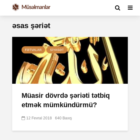
əsas şəriət
FƏTVALAR
SIYASƏT
Müasir dövrdə şəriəti tətbiq
etmək mümkündürmü?
12 Fevral 2018
640 Baxış