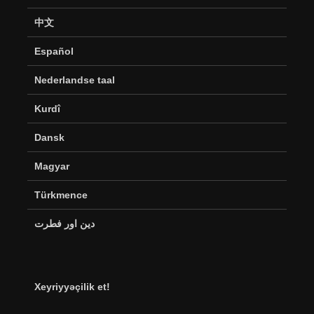
中文
Español
Nederlandse taal
Kurdî
Dansk
Magyar
Türkmence
دین اور فطرت
Xeyriyyəçilik et!