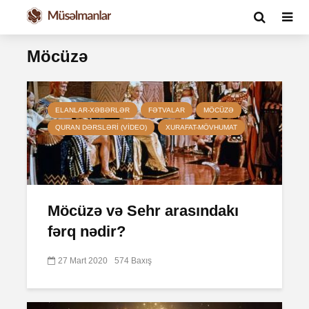
Möcüzə
ELANLAR-XƏBƏRLƏR
FƏTVALAR
MÖCÜZƏ
QURAN DƏRSLƏRI (VIDEO)
XURAFAT-MÖVHUMAT
Möcüzə və Sehr arasındakı
fərq nədir?
27 Mart 2020
574 Baxış