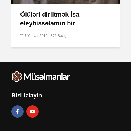
Ölüləri diriltmək İsa
əleyhissəlamın bir...
7 Yanvar 2019
879 Baxış
Bizi izləyin