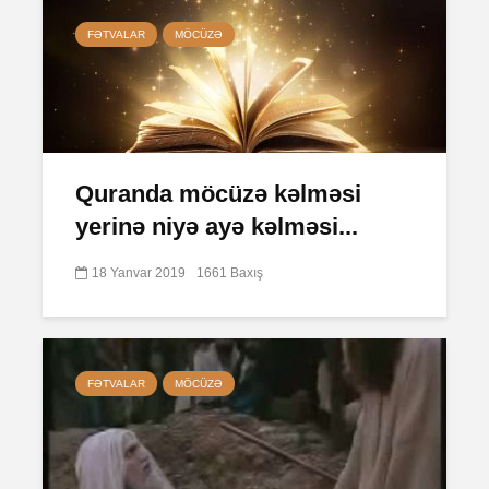
FƏTVALAR
MÖCÜZƏ
Quranda möcüzə kəlməsi
yerinə niyə ayə kəlməsi...
18 Yanvar 2019
1661 Baxış
FƏTVALAR
MÖCÜZƏ