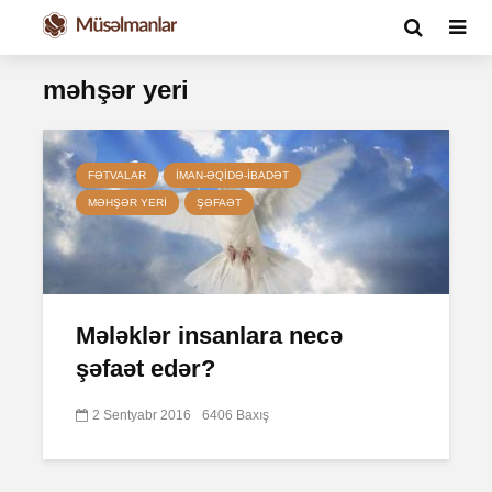
məhşər yeri
FƏTVALAR
İMAN-ƏQIDƏ-IBADƏT
MƏHŞƏR YERI
ŞƏFAƏT
Mələklər insanlara necə
şəfaət edər?
2 Sentyabr 2016
6406 Baxış