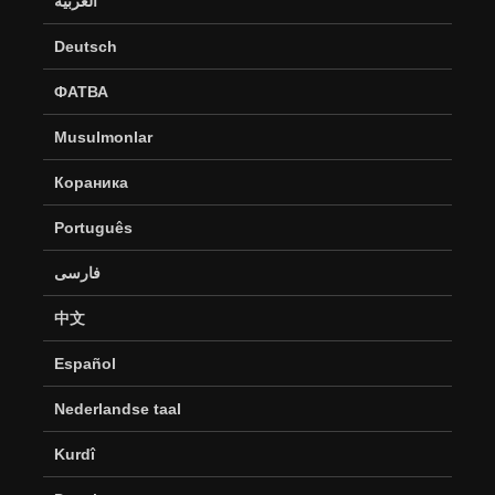
العربية
Deutsch
ФАТВА
Musulmonlar
Кораника
Português
فارسی
中文
Español
Nederlandse taal
Kurdî