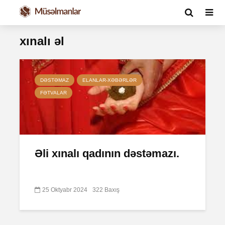
xınalı əl
DƏSTƏMAZ
ELANLAR-XƏBƏRLƏR
FƏTVALAR
Əli xınalı qadının dəstəmazı.
25 Oktyabr 2024
322 Baxış