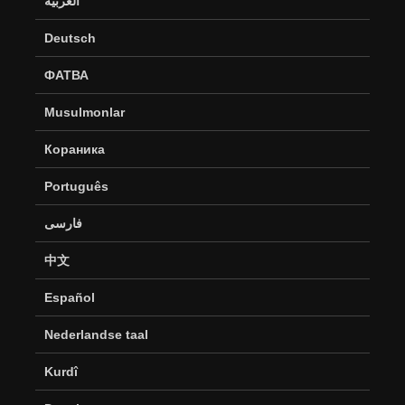
العربية
Deutsch
ФАТВА
Musulmonlar
Кораника
Português
فارسی
中文
Español
Nederlandse taal
Kurdî