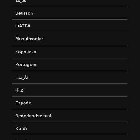
العربية
Deutsch
ФАТВА
Musulmonlar
Кораника
Português
فارسی
中文
Español
Nederlandse taal
Kurdî