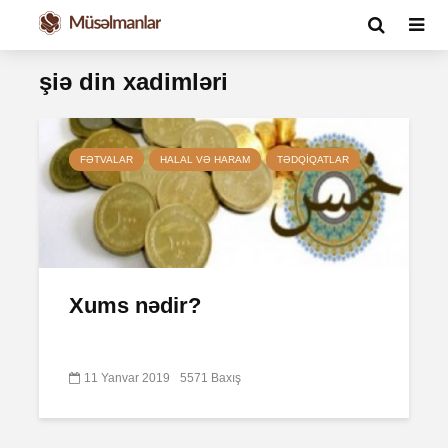
şiə din xadimləri
FƏTVALAR
HALAL VƏ HARAM
TƏDQIQATLAR
Xums nədir?
11 Yanvar 2019
5571 Baxış