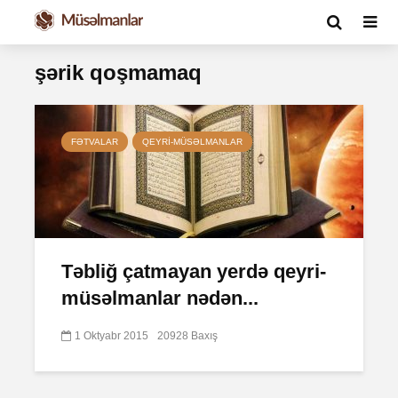
şərik qoşmamaq
FƏTVALAR
QEYRI-MÜSƏLMANLAR
Təbliğ çatmayan yerdə qeyri-
müsəlmanlar nədən...
1 Oktyabr 2015
20928 Baxış