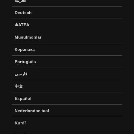
العربية
Deutsch
ФАТВА
Musulmonlar
Кораника
Português
فارسی
中文
Español
Nederlandse taal
Kurdî