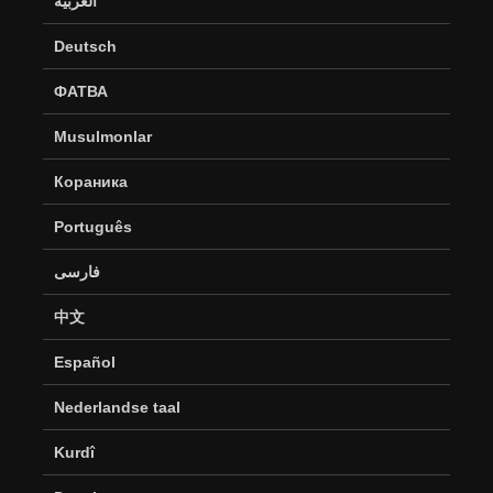
العربية
Deutsch
ФАТВА
Musulmonlar
Кораника
Português
فارسی
中文
Español
Nederlandse taal
Kurdî