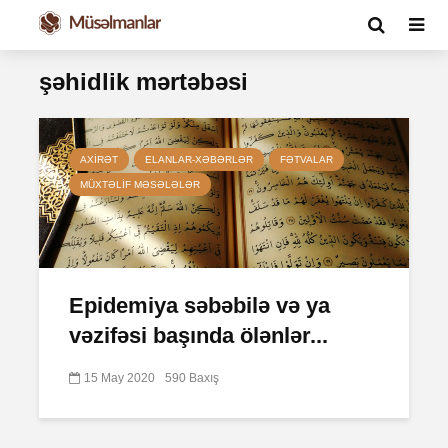
şəhidlik mərtəbəsi
AXIRƏT
ELANLAR-XƏBƏRLƏR
FƏTVALAR
MÜXTƏLIF MƏSƏLƏLƏR
Epidemiya səbəbilə və ya
vəzifəsi başında ölənlər...
15 May 2020
590 Baxış