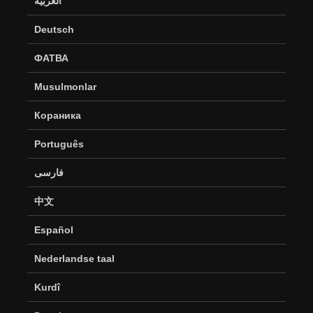
العربية
Deutsch
ФАТВА
Musulmonlar
Кораника
Português
فارسی
中文
Español
Nederlandse taal
Kurdî