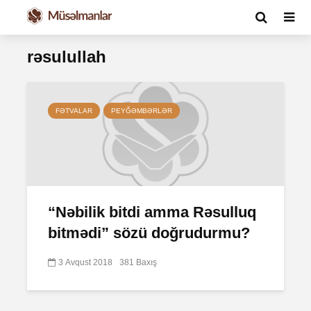
rəsulullah
FƏTVALAR
PEYĞƏMBƏRLƏR
“Nəbilik bitdi amma Rəsulluq
bitmədi” sözü doğrudurmu?
3 Avqust 2018
381 Baxış