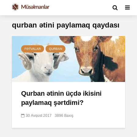
qurban ətini paylamaq qaydası
FƏTVALAR
QURBAN
Qurban ətinin üçdə ikisini
paylamaq şərtdimi?
30 Avqust 2017
3896 Baxış