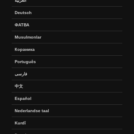
العربية
Deutsch
ФАТВА
Musulmonlar
Кораника
Português
فارسی
中文
Español
Nederlandse taal
Kurdî