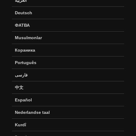
العربية
Deutsch
ФАТВА
Musulmonlar
Кораника
Português
فارسی
中文
Español
Nederlandse taal
Kurdî