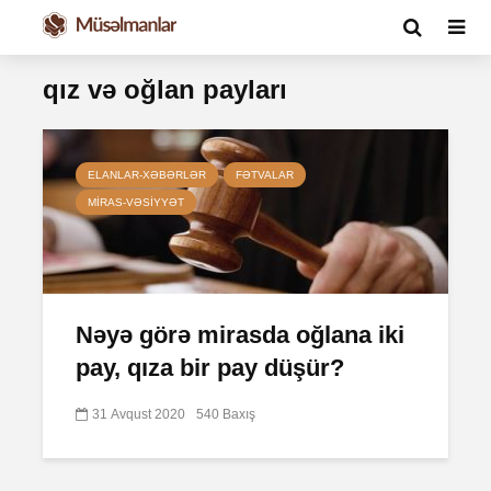
qız və oğlan payları
ELANLAR-XƏBƏRLƏR
FƏTVALAR
MIRAS-VƏSIYYƏT
Nəyə görə mirasda oğlana iki
pay, qıza bir pay düşür?
31 Avqust 2020
540 Baxış