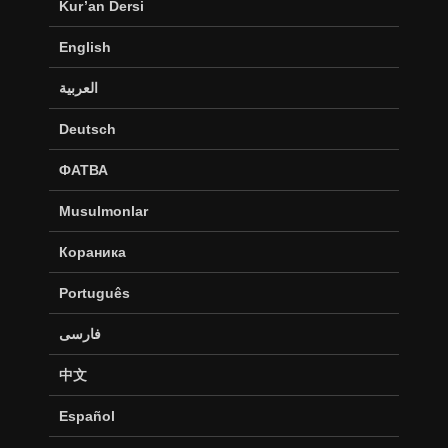
Kur’an Dersi
English
العربية
Deutsch
ФАТВА
Musulmonlar
Кораника
Português
فارسی
中文
Español