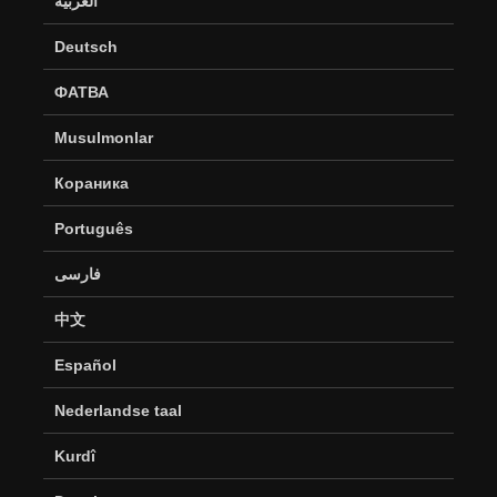
العربية
Deutsch
ФАТВА
Musulmonlar
Кораника
Português
فارسی
中文
Español
Nederlandse taal
Kurdî