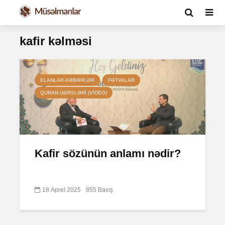
kafir kəlməsi
ELANLAR-XƏBƏRLƏR
FƏTVALAR
QURAN DƏRSLƏRI (VIDEO)
Kafir sözünün anlamı nədir?
18 Aprel 2025
855 Baxış