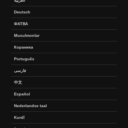
العربية
Deutsch
ФАТВА
Musulmonlar
Кораника
Português
فارسی
中文
Español
Nederlandse taal
Kurdî