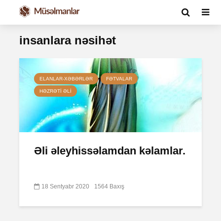
insanlara nəsihət
ELANLAR-XƏBƏRLƏR
FƏTVALAR
HƏZRƏTI ƏLI
Əli əleyhissəlamdan kəlamlar.
18 Sentyabr 2020
1564 Baxış