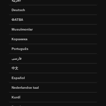
العربية
Deutsch
ФАТВА
Musulmonlar
Кораника
Português
فارسی
中文
Español
Nederlandse taal
Kurdî