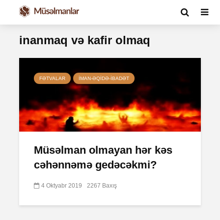
inanmaq və kafir olmaq
FƏTVALAR
İMAN-ƏQIDƏ-IBADƏT
Müsəlman olmayan hər kəs
cəhənnəmə gedəcəkmi?
4 Oktyabr 2019
2267 Baxış