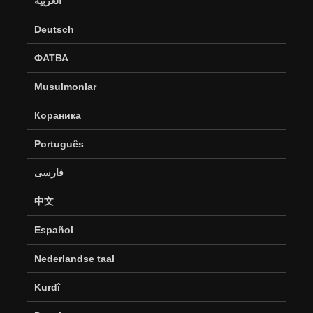
العربية
Deutsch
ФАТВА
Musulmonlar
Кораника
Português
فارسی
中文
Español
Nederlandse taal
Kurdî