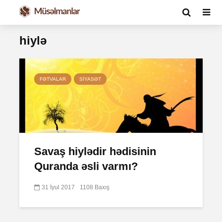
hiylə
FƏTVALAR
SIYASƏT
Savaş hiylədir hədisinin
Quranda əsli varmı?
31 İyul 2017
1108 Baxış