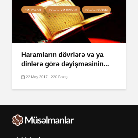
FƏTVALAR
HALAL VƏ HARAM
HALAL-HARAM
Haramların dövrlərə və ya
dinlərə görə dəyişməsinin...
22 May 2017
220 Baxış