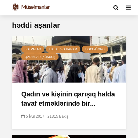
həddi aşanlar
FƏTVALAR
HALAL VƏ HARAM
HƏCC-ÖMRƏ
QADINLAR (XÜSUSI)
Qadın və kişinin qarışıq halda
tavaf etməklərində bir...
5 İyul 2017
21315 Baxış