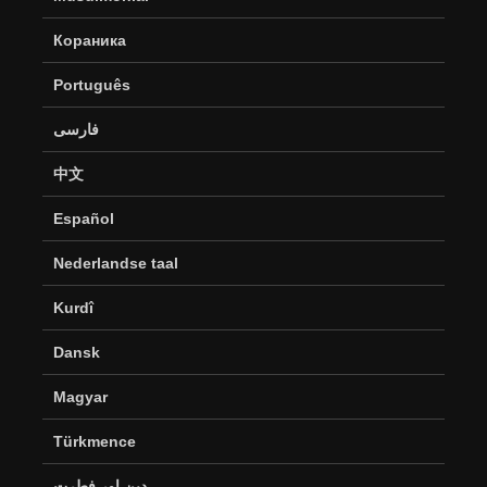
Кораника
Português
فارسی
中文
Español
Nederlandse taal
Kurdî
Dansk
Magyar
Türkmence
دین اور فطرت