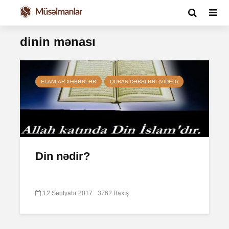
dinin mənası
ELANLAR-XƏBƏRLƏR
QURAN DƏRSLƏRI (VIDEO)
Din nədir?
12 Sentyabr 2017
3762 Baxış