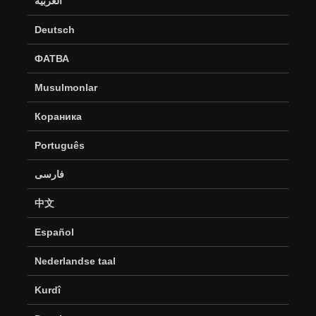
العربية
Deutsch
ФАТВА
Musulmonlar
Кораника
Português
فارسی
中文
Español
Nederlandse taal
Kurdî