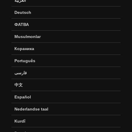
العربية
Deutsch
ФАТВА
Musulmonlar
Кораника
Português
فارسی
中文
Español
Nederlandse taal
Kurdî