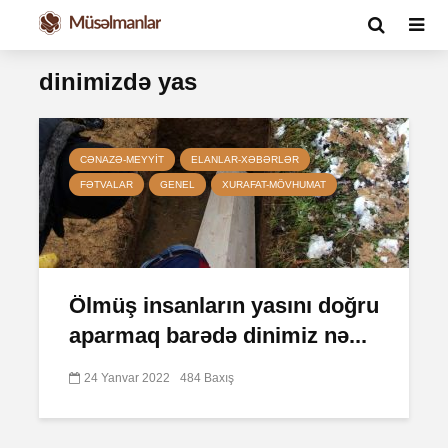
dinimizdə yas
CƏNAZƏ-MEYYIT
ELANLAR-XƏBƏRLƏR
FƏTVALAR
GENEL
XURAFAT-MÖVHUMAT
Ölmüş insanların yasını doğru
aparmaq barədə dinimiz nə...
24 Yanvar 2022
484 Baxış