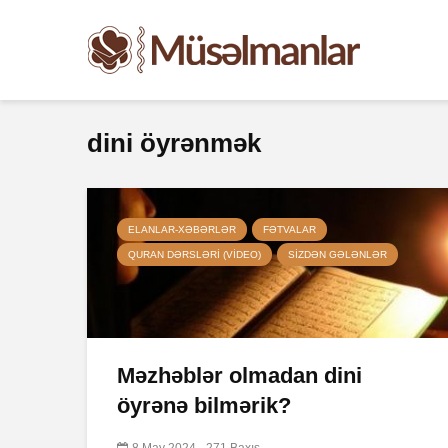
dini öyrənmək
ELANLAR-XƏBƏRLƏR
FƏTVALAR
QURAN DƏRSLƏRI (VIDEO)
SIZDƏN GƏLƏNLƏR
Məzhəblər olmadan dini
öyrənə bilmərik?
8 May 2024
271 Baxış