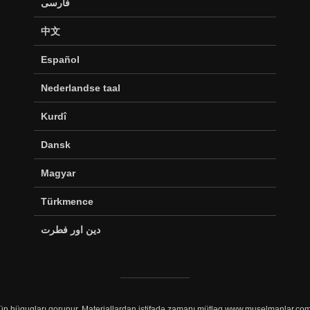
فارسی
中文
Español
Nederlandse taal
Kurdî
Dansk
Magyar
Türkmence
دین اور فطرت
n hüquqları qorunur. Materiallardan istifadə zamanı mütləq www.muselmanlar.com sa