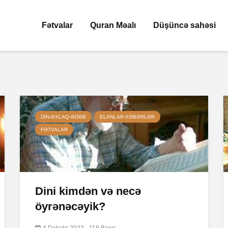
Fətvalar
Quran Məalı
Düşüncə sahəsi
DIN-ƏXLAQ-ƏDƏB
ELANLAR-XƏBƏRLƏR
FƏTVALAR
Dini kimdən və necə
öyrənəcəyik?
4 Dekabr 2023
118 Baxış