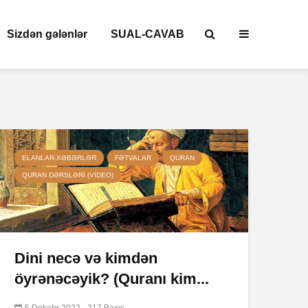
Sizdən gələnlər
SUAL-CAVAB
ELANLAR-XƏBƏRLƏR
FƏTVALAR
QURAN
QURAN DƏRSLƏRI (VIDEO)
Dini necə və kimdən
öyrənəcəyik? (Quranı kim...
5 Dekabr 2022
217 Baxış