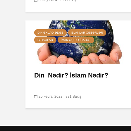
DIN-ƏXLAQ-ƏDƏB
ELANLAR-XƏBƏRLƏR
FƏTVALAR
İMAN-ƏQIDƏ-IBADƏT
Din Nədir? İslam Nədir?
25 Fevral 2022
831 Baxış